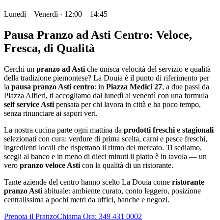
Lunedì – Venerdì · 12:00 – 14:45
Pausa Pranzo ad Asti Centro: Veloce,
Fresca, di Qualità
Cerchi un
pranzo ad Asti
che unisca velocità del servizio e qualità
della tradizione piemontese? La Douia è il punto di riferimento per
la
pausa pranzo Asti centro
: in
Piazza Medici 27
, a due passi da
Piazza Alfieri, ti accogliamo dal lunedì al venerdì con una formula
self service Asti
pensata per chi lavora in città e ha poco tempo,
senza rinunciare ai sapori veri.
La nostra cucina parte ogni mattina da
prodotti freschi e stagionali
selezionati con cura: verdure di prima scelta, carni e pesce freschi,
ingredienti locali che rispettano il ritmo del mercato. Ti sediamo,
scegli al banco e in meno di dieci minuti il piatto è in tavola — un
vero
pranzo veloce Asti
con la qualità di un ristorante.
Tante aziende del centro hanno scelto La Douia come
ristorante
pranzo Asti
abituale: ambiente curato, conto leggero, posizione
centralissima a pochi metri da uffici, banche e negozi.
Prenota il Pranzo
Chiama Ora:
349 431 0002