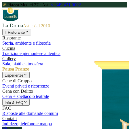
Piazza Medici 27 · Asti
349 431 0002
La Douia
Asti · dal 2010
Il Ristorante
Ristorante
Storia, ambiente e filosofia
Cucina
Tradizione piemontese autentica
Gallery
Sala, piatti e atmosfera
Pausa Pranzo
Esperienze
Cene di Gruppo
Eventi privati e ricorrenze
Cena con Delitto
Cena + spettacolo teatrale
Info & FAQ
FAQ
Risposte alle domande comuni
Contatti
Indirizzo, telefono e mappa