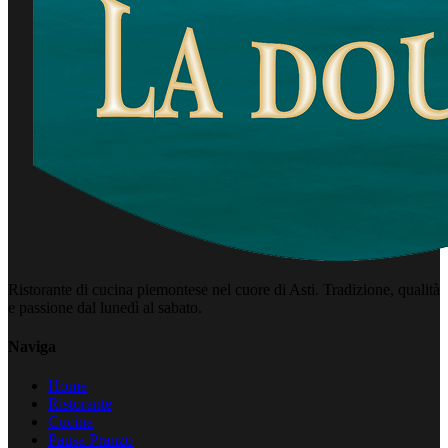
Ristorante di cucina piemontese nel cuore di Asti. Tradizione, qualità
e passione dal lunedì al sabato.
Naviga
Home
Ristorante
Cucina
Pausa Pranzo