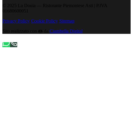
© 2025 La Douia — Ristorante Piemontese Asti
|
P.IVA
01680600051
Privacy Policy
·
Cookie Policy
·
Sitemap
Sito realizzato con
🍩
da
Ciambella Digital