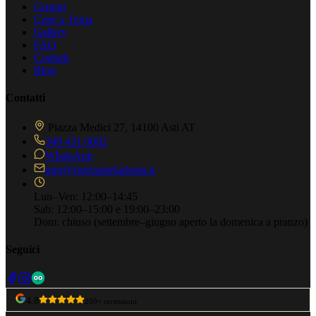
Gruppi
Cene a Tema
Gallery
FAQ
Contatti
Blog
Contatti
Piazza Medici 27, 14100 Asti AT
349 431 0002
WhatsApp
info@ristoranteladouia.it
Lun–Ven: 12:00–14:45
Sab: 12:00–15:00 e 19:00–23:00
Dom: chiuso
(settembre–giugno aperto la domenica a pranzo)
Seguici
4.8
200+ recensioni