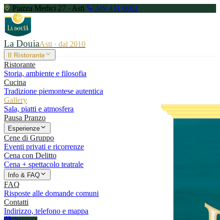
Piazza Medici 27 · Asti
349 431 0002
La Douia
Asti · dal 2010
Il Ristorante
Ristorante
Storia, ambiente e filosofia
Cucina
Tradizione piemontese autentica
Gallery
Sala, piatti e atmosfera
Pausa Pranzo
Esperienze
Cene di Gruppo
Eventi privati e ricorrenze
Cena con Delitto
Cena + spettacolo teatrale
Info & FAQ
FAQ
Risposte alle domande comuni
Contatti
Indirizzo, telefono e mappa