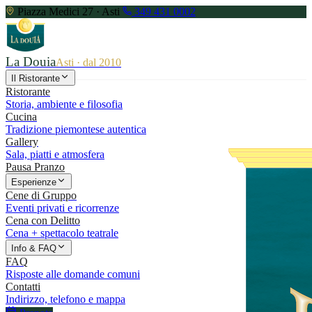
Piazza Medici 27 · Asti
349 431 0002
La Douia
Asti · dal 2010
Il Ristorante
Ristorante
Storia, ambiente e filosofia
Cucina
Tradizione piemontese autentica
Gallery
Sala, piatti e atmosfera
Pausa Pranzo
Esperienze
Cene di Gruppo
Eventi privati e ricorrenze
Cena con Delitto
Cena + spettacolo teatrale
Info & FAQ
FAQ
Risposte alle domande comuni
Contatti
Indirizzo, telefono e mappa