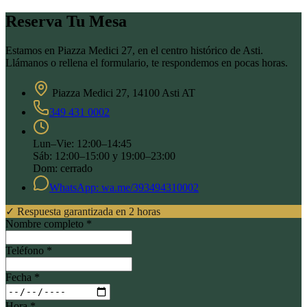
Reserva Tu Mesa
Estamos en Piazza Medici 27, en el centro histórico de Asti.
Llámanos o rellena el formulario, te respondemos en pocas horas.
Piazza Medici 27, 14100 Asti AT
349 431 0002
Lun–Vie: 12:00–14:45
Sáb: 12:00–15:00 y 19:00–23:00
Dom: cerrado
WhatsApp: wa.me/393494310002
✓ Respuesta garantizada en 2 horas
Nombre completo *
Teléfono *
Fecha *
Hora *