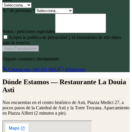
N.º de personas *
Notas / peticiones especiales
Acepto la política de privacidad y el tratamiento de mis datos
para la reserva.
Invia Prenotazione
Oppure contattaci direttamente
Chiama ora:
349 431 0002
|
WhatsApp
Dónde Estamos — Restaurante La Douia
Asti
Nos encuentras en el centro histórico de Asti, Piazza Medici 27, a
pocos pasos de la Catedral de Asti y la Torre Troyana. Aparcamiento
en Piazza Alfieri (2 minutos a pie).