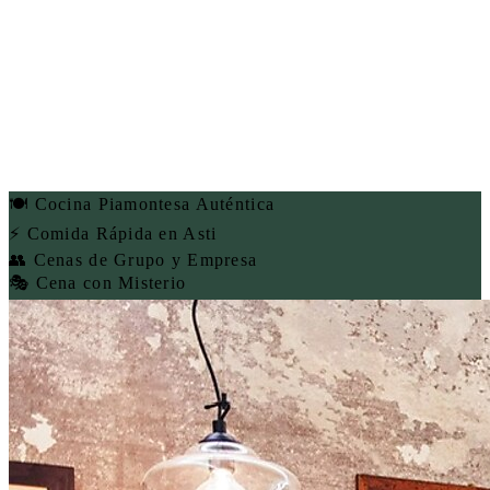
🍽️ Cocina Piamontesa Auténtica
⚡ Comida Rápida en Asti
👥 Cenas de Grupo y Empresa
🎭 Cena con Misterio